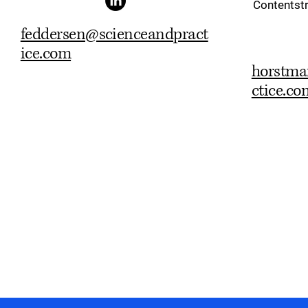
Contentst
feddersen@scienceandpract
ice.com
horstma
ctice.co