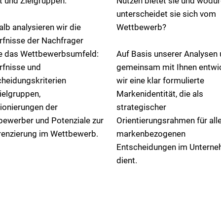
 und Zielgruppen.
Nutzen bietet sie und wodu
unterscheidet sie sich vom
lb analysieren wir die
Wettbewerb?
rfnisse der Nachfrager
e das Wettbewerbsumfeld:
Auf Basis unserer Analysen
rfnisse und
gemeinsam mit Ihnen entwi
heidungskriterien
wir eine klar formulierte
ielgruppen,
Markenidentität, die als
ionierungen der
strategischer
bewerber und Potenziale zur
Orientierungsrahmen für all
renzierung im Wettbewerb.
markenbezogenen
Entscheidungen im Untern
dient.