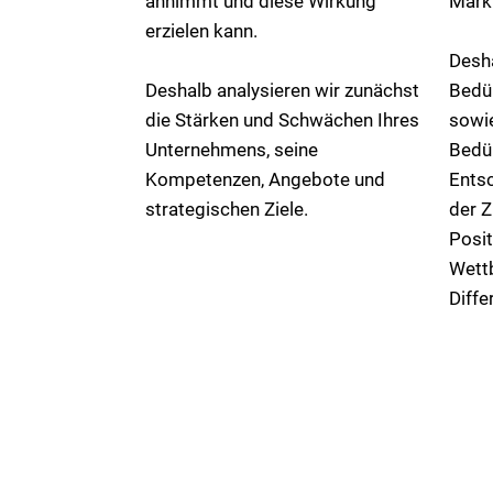
annimmt und diese Wirkung
Markt
erzielen kann.
Desha
Deshalb analysieren wir zunächst
Bedü
die Stärken und Schwächen Ihres
sowi
Unternehmens, seine
Bedü
Kompetenzen, Angebote und
Entsc
strategischen Ziele.
der Z
Posit
Wett
Diffe