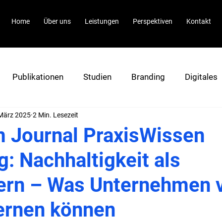
Home
Über uns
Leistungen
Perspektiven
Kontakt
Publikationen
Studien
Branding
Digitales
März 2025
2 Min. Lesezeit
im Journal PraxisWissen
: Nachhaltigkeit als
ern – Was Unternehmen 
ernen können