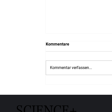
Kommentare
Kommentar verfassen...
Wenn KI das Marketing
übernimmt – was passiert
dann mit der Marke?
SCIENCE+