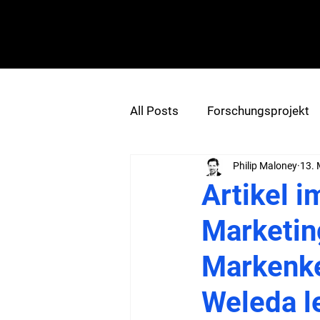
SCIENCE+
PRACTICE
consulting
All Posts
Forschungsprojekt
Philip Maloney
13. 
Artikel 
Marketing
Markenk
Weleda l