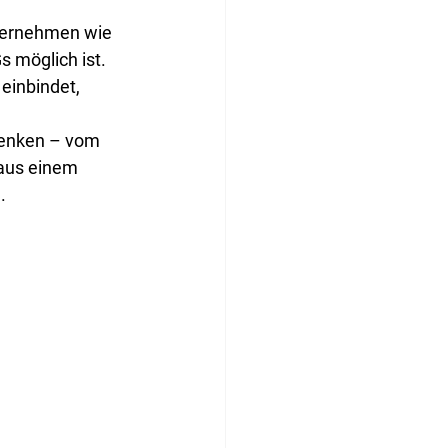
nternehmen wie 
 möglich ist. 
inbindet, 
 denken – vom 
aus einem 
.