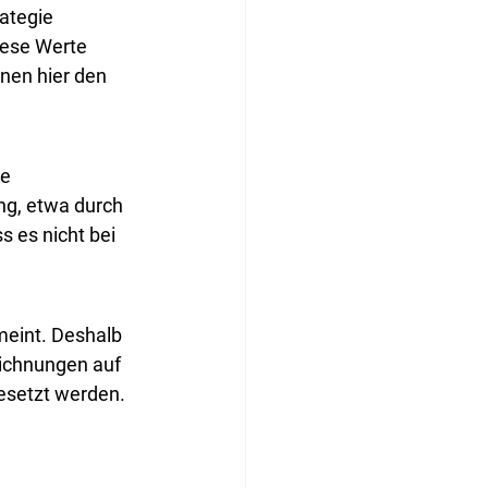
ategie 
iese Werte 
en hier den 
e 
ng, etwa durch 
s es nicht bei 
meint. Deshalb 
ichnungen auf 
gesetzt werden. 