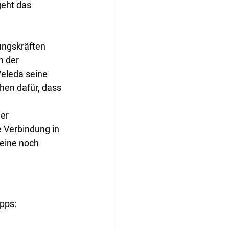
geht das 
ngskräften 
n der 
eleda seine 
hen dafür, dass 
er 
e Verbindung in 
 eine noch 
pps: