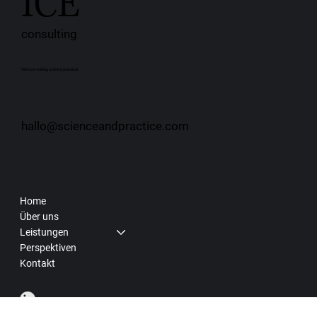
CE+
PRACT
ICE
consulting
We love making science practical.
hallo@scienceandpractice.com
Home
Über uns
Leistungen