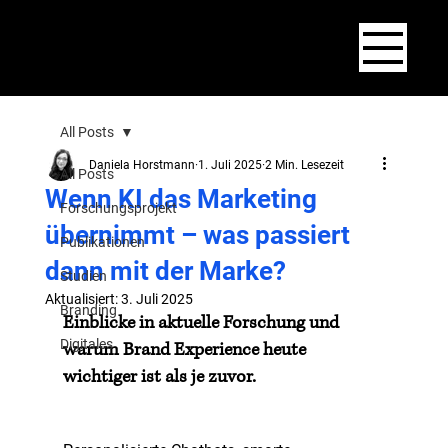
SCIENCE+
PRACTICE
consultin
g
All Posts
Daniela Horstmann
1. Juli 2025
2 Min. Lesezeit
All Posts
Wenn KI das Marketing
Forschungsprojekt
übernimmt – was passiert
Publikationen
dann mit der Marke?
Studien
Aktualisiert:
3. Juli 2025
Branding
Einblicke in aktuelle Forschung und 
Digitales
warum Brand Experience heute 
wichtiger ist als je zuvor.