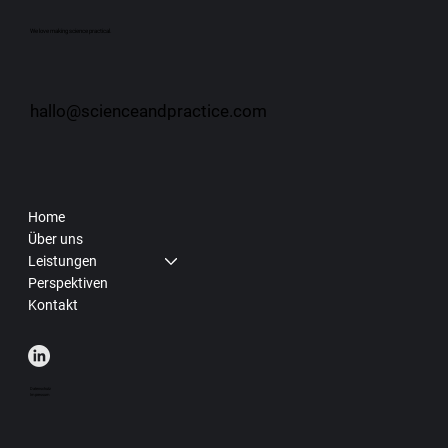
We love making science practical.
hallo@scienceandpractice.com
Home
Über uns
Leistungen
Perspektiven
Kontakt
Datenschutz
Impressum